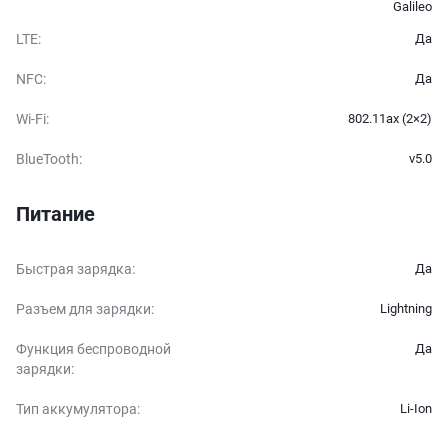
Galileo
LTE
:
Да
NFC
:
Да
Wi-Fi
:
802.11ax (2×2)
BlueTooth
:
v5.0
Питание
Быстрая зарядка
:
Да
Разъем для зарядки
:
Lightning
Функция беспроводной
Да
зарядки
:
Тип аккумулятора
:
Li-Ion