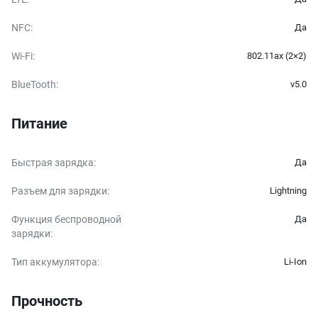
NFC
:
Да
Wi-Fi
:
802.11ax (2×2)
BlueTooth
:
v5.0
Питание
Быстрая зарядка
:
Да
Разъем для зарядки
:
Lightning
Функция беспроводной
Да
зарядки
:
Тип аккумулятора
:
Li-Ion
Прочность