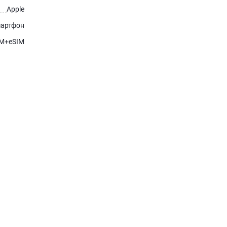
Apple
артфон
IM+eSIM