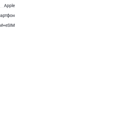
Apple
артфон
IM+eSIM