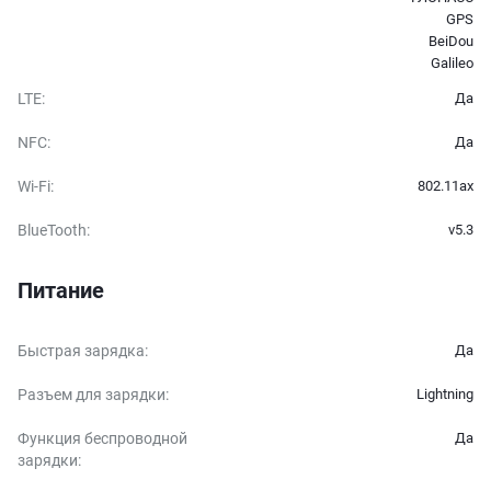
GPS
BeiDou
Galileo
LTE
:
Да
NFC
:
Да
Wi-Fi
:
802.11ax
BlueTooth
:
v5.3
Питание
Быстрая зарядка
:
Да
Разъем для зарядки
:
Lightning
Функция беспроводной
Да
зарядки
: