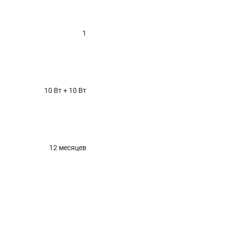
1
10 Вт + 10 Вт
12 месяцев