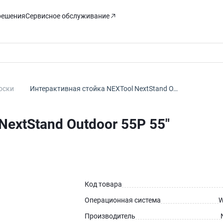
решения
Сервисное обслуживание
оски
Интерактивная стойка NEXTool NextStand O…
extStand Outdoor 55P 55″
Код товара
Операционная система
W
Производитель