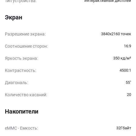
Тип устройства
:
Интерактивный дисплей
Экран
Разрешение экрана
:
3840x2160 точек
Соотношение сторон
:
16:9
Яркость экрана
:
350 кд/м²
Контрастность
:
4500:1
Диагональ
:
55″
Количество касаний
:
20
Накопители
eMMC - Емкость
:
32Гбайт