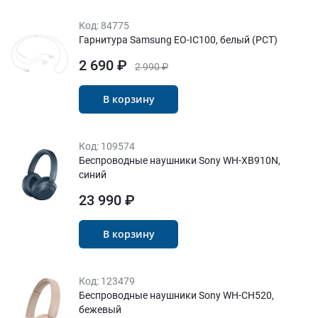
Код:
84775
Гарнитура Samsung EO-IC100, белый (РСТ)
2 690 ₽
2 990 ₽
В корзину
Код:
109574
Беспроводные наушники Sony WH-XB910N,
синий
23 990 ₽
В корзину
Код:
123479
Беспроводные наушники Sony WH-CH520,
бежевый