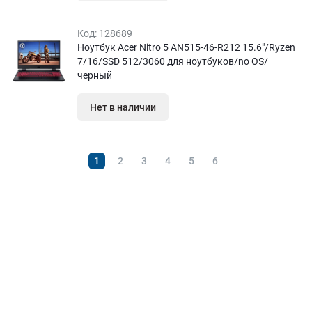
Код:
128689
Ноутбук Acer Nitro 5 AN515-46-R212 15.6″/Ryzen
7/16/SSD 512/3060 для ноутбуков/no OS/
черный
Нет в наличии
1
2
3
4
5
6