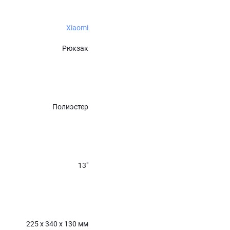
Xiaomi
Рюкзак
Полиэстер
13″
225 х 340 х 130 мм