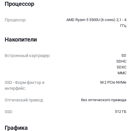
Процессор
Процессор
:
AMD Ryzen 5 5500U (6 cores) 2,1 - 4
ГГц
Накопители
Встроенный картридер
:
SD
SDHC
SDXC
MMC
SSD - Форм-фактор и
M.2 PCIe NVMe
интерфейс
:
Оптический привод
:
без оптического привода
SSD
:
512 ГБ
Графика