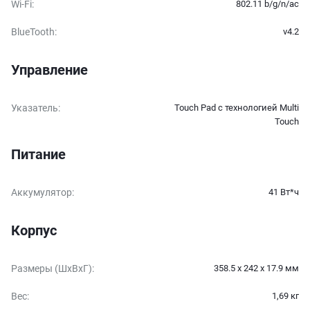
Wi-Fi
:
802.11 b/g/n/ac
BlueTooth
:
v4.2
Управление
Указатель
:
Touch Pad с технологией Multi
Touch
Питание
Аккумулятор
:
41 Вт*ч
Корпус
Размеры (ШxВxГ)
:
358.5 х 242 х 17.9 мм
Вес
:
1,69 кг