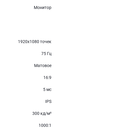
Монитор
1920x1080 точек
75 Гц
Матовое
16:9
5 мс
IPS
300 кд/м²
1000:1