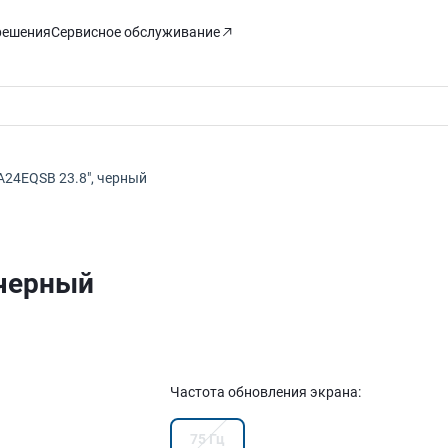
решения
Сервисное обслуживание
A24EQSB 23.8″, черный
 черный
Частота обновления экрана
:
75 Гц