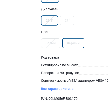
Диагональ
:
23,8″
27″
Цвет
:
белый
черный
Код товара
Регулировка по высоте
Поворот на 90 градусов
Совместимость с VESA адаптером
VESA 10
Все характеристики
P/N:
90LM056F-B03170