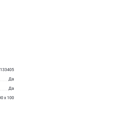
133405
Да
Да
0 x 100